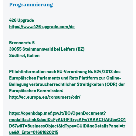
Programmierung
426 Upgrade
https://www.426-upgrade.com/de
Brennerstr. 5
39055 Steinmannwald bei Leifers (BZ)
Südtirol, Italien
Pflichtinformation nach EU-Verordnung Nr. 524/2013 des
Europäischen Parlaments und Rats Plattform zur Online-
Beilegung verbraucherrechtlicher Streitigkeiten (ODR) der
Europäischen Kommission:
http://ec.europa.eu/consumers/odr/
https://openbdap.mef.gov.it/BO/OpenDocument?
modalita=link&docID=FgAUHFlfxgsAFwYAAACHAiUbeOO1
D67w&T=BusinessObject&idType=CUID&noDetailsPanel=tr
ue&X_E
nte=01661820215