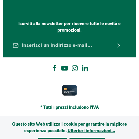
Iscrviti alla newsletter per ricevere tutte le novità e
promozioni.
Indirizzo e-mail*
Protez. dati
I campi contrassegnati con un asterisco (*) sono campi
Selezionando continua confermi di aver letto la nostra
obbligatori.
informativa sulla protezione dei dati
e di aver
accettato i nostri
termini e condizioni generali
.
*
* Tutti i prezzi includono l'IVA
Questo sito Web utilizza i cookie per garantire la migliore
esperienza possibile.
Ulteriori informazioni...